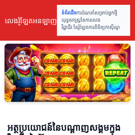
ទំព័រដើម
ការណែនាំសម្រាប់អ្នកថ្មី
លេងរ៉ូឡែតអនឡាញ
យុទ្ធសាស្ត្រនៃការលេង
វិជ្ជាជីវៈនៃរ៉ូឡែត
ការ​ពិនិត្យ​កាស៊ីណូ
អត្ថប្រយោជន៍នៃបណ្តាញសង្គមក្នុង