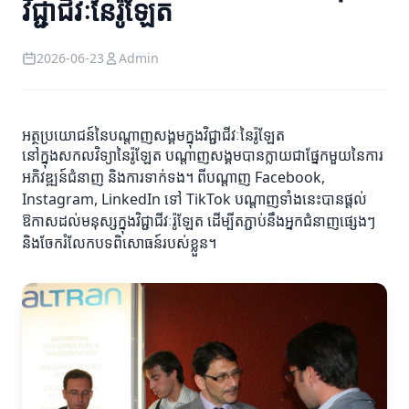
វិជ្ជាជីវៈនៃរ៉ូឡែត
2026-06-23
Admin
អត្ថប្រយោជន៍នៃបណ្តាញសង្គមក្នុងវិជ្ជាជីវៈនៃរ៉ូឡែត
នៅក្នុងសកលវិទ្យានៃរ៉ូឡែត បណ្តាញសង្គមបានក្លាយជាផ្នែកមួយនៃការ
អភិវឌ្ឍន៍ជំនាញ និងការទាក់ទង។ ពីបណ្តាញ Facebook,
Instagram, LinkedIn ទៅ TikTok បណ្តាញទាំងនេះបានផ្តល់
ឱកាសដល់មនុស្សក្នុងវិជ្ជាជីវៈរ៉ូឡែត ដើម្បីតភ្ជាប់នឹងអ្នកជំនាញផ្សេងៗ
និងចែករំលែកបទពិសោធន៍របស់ខ្លួន។