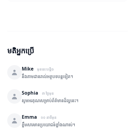
មតិអ្នកប្រើ
Mike
មុននេះបន្តិច
នឹងតាមដានរាល់អត្ថបទបន្តទៀត។
Sophia
៣ ថ្ងៃមុន
សូមអរគុណសម្រាប់ព័ត៌មានដ៏ល្អនេះ។
Emma
១០ នាទីមុន
ខ្លឹមសារមានប្រយោជន៍ខ្លាំងណាស់។