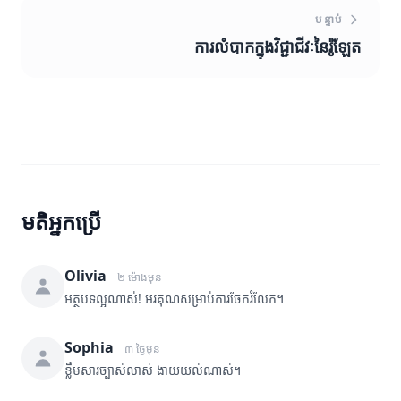
បន្ទាប់
ការលំបាកក្នុងវិជ្ជាជីវៈនៃរ៉ូឡែត
មតិអ្នកប្រើ
Olivia
២ ម៉ោងមុន
អត្ថបទល្អណាស់! អរគុណសម្រាប់ការចែករំលែក។
Sophia
៣ ថ្ងៃមុន
ខ្លឹមសារច្បាស់លាស់ ងាយយល់ណាស់។