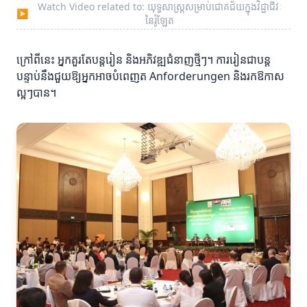
Watch Video related to: យុទ្ធសាស្ត្រសម្រាប់ជោគជ័យក្នុងវិជ្ជាជីវៈ
▶
នៃរ៉ូឡែត
ក្រៅពីនេះ អ្នកគួរតែបន្តរៀន និងអភិវឌ្ឍជំនាញថ្មីៗ។ ការរៀនជាបន្ត
បន្ទាប់នឹងជួយឱ្យអ្នកអាចបំពេញត Anforderungen និងរកឱកាស
ល្អៗបាន។