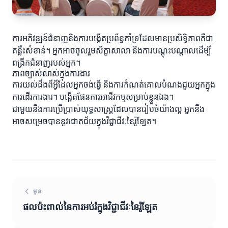
ការអភិវឌ្ឍន៍ជំនាញនិងការបង្កើតប្រព័ន្ធគាំទ្រដែលមានប្រសិទ្ធិភាពគឺជា
គន្លឹះសំខាន់។ អ្នកអាចចូលរួមសិក្ខាសាលា និងការបណ្តុះបណ្តាលដើម្បី
ពង្រីកជំនាញរបស់អ្នក។
ភាពច្បាស់លាស់ក្នុងការងារ
ការយល់ដឹងពីអ្វីដែលអ្នកចង់ធ្វើ និងការកំណត់គោលបំណងជួយអ្នកក្នុង
ការដើរការងារ។ បង្កើតផែនការអាជីវកម្មសម្រាប់ខ្លួនឯង។
ជាមួយនឹងការប្រើប្រាស់យុទ្ធសាស្ត្រដែលបានរៀបចំយ៉ាងល្អ អ្នកនឹង
អាចសម្រេចបាននូវជោគជ័យក្នុងវិជ្ជាជីវៈនៃរ៉ូឡែត។
មុន
ផលប៉ះពាល់នៃការអប់រំក្នុងវិជ្ជាជីវៈនៃរ៉ូឡែត