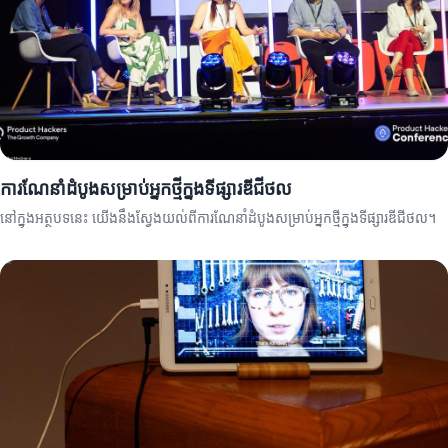
ការណែនាំដំបូងសម្រាប់អ្នកថ្មីក្នុងទីផ្សារឌីជីថល
នៅក្នុងអត្ថបទនេះ យើងនឹងស្វែងយល់ពីការណែនាំដំបូងសម្រាប់អ្នកថ្មីក្នុងទីផ្សារឌីជីថល។