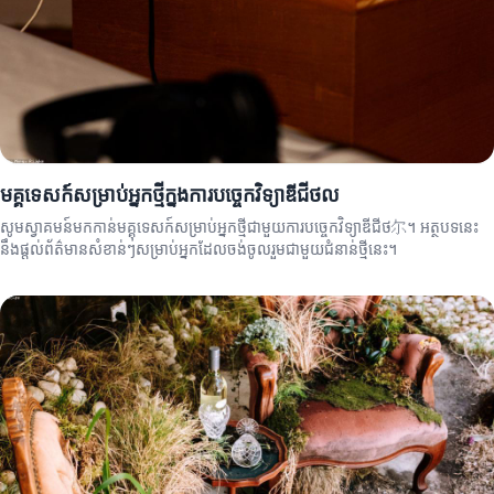
មគ្គុទេសក៍សម្រាប់អ្នកថ្មីក្នុងការបច្ចេកវិទ្យាឌីជីថល
សូមស្វាគមន៍មកកាន់មគ្គុទេសក៍សម្រាប់អ្នកថ្មីជាមួយការបច្ចេកវិទ្យាឌីជីថ尔។ អត្ថបទនេះ
នឹងផ្តល់ព័ត៌មានសំខាន់ៗសម្រាប់អ្នកដែលចង់ចូលរួមជាមួយជំនាន់ថ្មីនេះ។