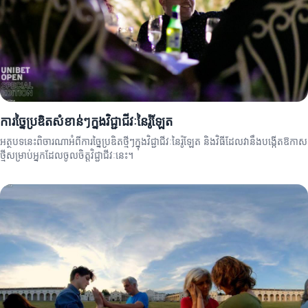
ការច្នៃប្រឌិតសំខាន់ៗក្នុងវិជ្ជាជីវៈនៃរ៉ូឡែត
អត្ថបទនេះពិចារណាអំពីការច្នៃប្រឌិតថ្មីៗក្នុងវិជ្ជាជីវៈនៃរ៉ូឡែត និងវិធីដែលវានឹងបង្កើតឱកាស
ថ្មីសម្រាប់អ្នកដែលចូលចិត្តវិជ្ជាជីវៈនេះ។