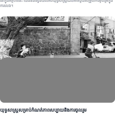
នៅក្នុងអត្ថបទនេះ យើងនឹងស្វែងយល់អំពីយុទ្ធសាស្ត្រដែលអាចជួយសម្រួលការចូលរួមក្នុង
ការលេង។
យុទ្ធសាស្ត្រសម្រាប់កំណត់ភាពសប្បាយនិងការចូលរួម