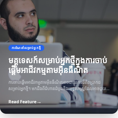
ការណែនាំសម្រាប់អ្នកថ្មី
មគ្គុទេសក៍សម្រាប់អ្នកថ្មីក្នុងការចាប់
ផ្តើមអាជីវកម្មតាមអ៊ីនធឺណិត
ការចាប់ផ្តើមអាជីវកម្មតាមអ៊ីនធឺណិតអាចជាផ្លូវការដ៏ពិតប្រាកដ
សម្រាប់អ្នកថ្មី។ មកដឹងពីជំហានដំបូងនិងយុទ្ធសាស្ត្រដែលអាចជួយ
អ្នកឲ្យជោគជ័យ។
→
Read Feature
យុទ្ធសាស្ត្រនៃការលេង
វិជ្ជាជីវៈនៃរ៉ូឡែត
យុទ្ធសាស្ត្រសម្រាប់ការលេងដោយមានភាពសប្បាយ
ការច្នៃប្រឌិតសំខាន់ៗក្នុងវិជ្ជាជីវៈនៃរ៉ូឡែត