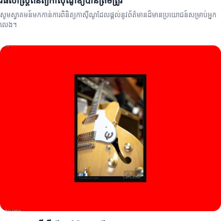
វិធីសាស្ត្រពិនិត្យកាស៊ីណូឱ្យបានត្រឹមត្រូវ
សូមស្វាគមន៍មកកាន់ការពិនិត្យកាស៊ីណូដែលផ្តល់នូវព័ត៌មានដ៏មានប្រយោជន៍សម្រាប់អ្នក
លេង។