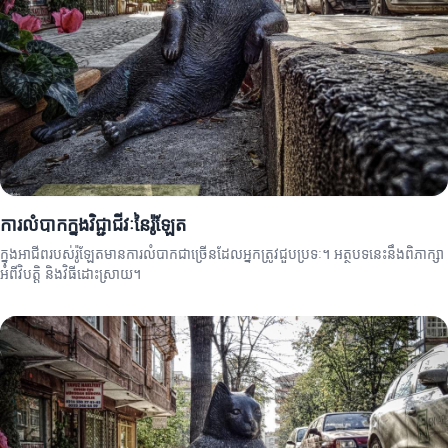
ការលំបាកក្នុងវិជ្ជាជីវៈនៃរ៉ូឡែត
ក្នុងអាជីពរបស់រ៉ូឡែតមានការលំបាកជាច្រើនដែលអ្នកត្រូវជួបប្រទៈ។ អត្ថបទនេះនឹងពិភាក្សា
អំពីវិបត្តិ និងវិធីដោះស្រាយ។