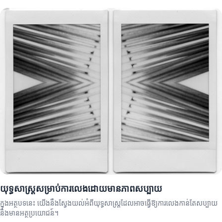
យុទ្ធសាស្ត្រសម្រាប់ការលេងដោយមានភាពសប្បាយ
ក្នុងអត្ថបទនេះ យើងនឹងស្វែងយល់អំពីយុទ្ធសាស្ត្រដែលអាចធ្វើឱ្យការលេងកាន់តែសប្បាយ
និងមានអត្ថប្រយោជន៍។