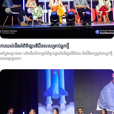
ការយល់ដឹងអំពីទីផ្សារឌីជីថលសម្រាប់អ្នកថ្មី
នៅក្នុងអត្ថបទនេះ យើងនឹងពិភាក្សាអំពីមូលដ្ឋាននៃទីផ្សារឌីជីថល និងវិធីសាស្ត្រដែលអ្នកថ្មី
អាចអនុវត្តបាន។