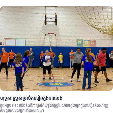
យុទ្ធសាស្ត្រសម្រាប់ការរៀនក្នុងការលេង
ក្នុងអត្ថបទនេះ យើងនឹងពិភាក្សាអំពីយុទ្ធសាស្ត្រដែលអាចជួយអ្នកក្នុងការរៀននិងអភិវឌ្ឍ
សមត្ថភាពរបស់អ្នកនៅពេលលេង។