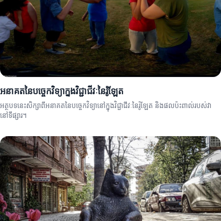
អនាគតនៃបច្ចេកវិទ្យាក្នុងវិជ្ជាជីវៈនៃរ៉ូឡែត
អត្ថបទនេះសិក្សាពីអនាគតនៃបច្ចេកវិទ្យានៅក្នុងវិជ្ជាជីវៈនៃរ៉ូឡែត និងផលប៉ះពាល់របស់វា
នៅទីផ្សារ។