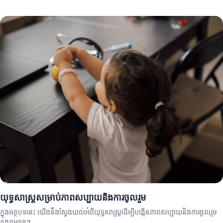
យុទ្ធសាស្ត្រសម្រាប់ភាពសប្បាយនិងការចូលរួម
ក្នុងអត្ថបទនេះ យើងនឹងស្វែងយល់អំពីយុទ្ធសាស្ត្រដើម្បីបង្កើនភាពសប្បាយនិងការចូលរួម
ក្នុងកម្សាន្ត។