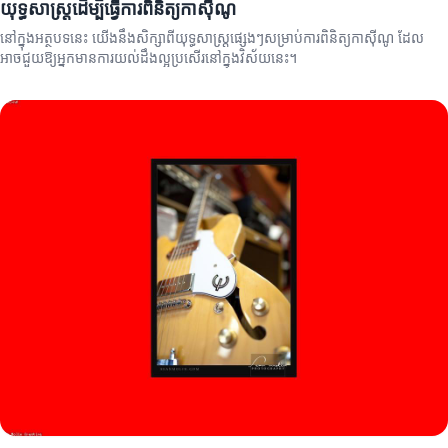
យុទ្ធសាស្ត្រដើម្បីធ្វើការពិនិត្យកាស៊ីណូ
នៅក្នុងអត្ថបទនេះ យើងនឹងសិក្សាពីយុទ្ធសាស្ត្រផ្សេងៗសម្រាប់ការពិនិត្យកាស៊ីណូ ដែល
អាចជួយឱ្យអ្នកមានការយល់ដឹងល្អប្រសើរនៅក្នុងវិស័យនេះ។