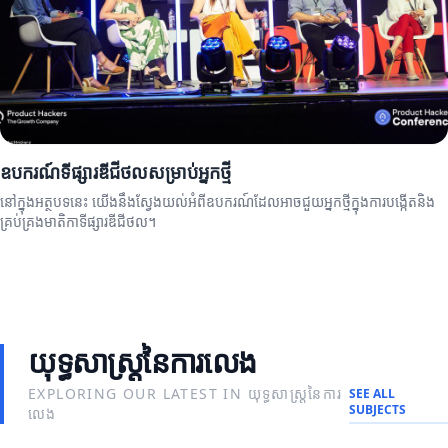
ឧបករណ៍ទីផ្សារឌីជីថលសម្រាប់អ្នកថ្មី
នៅក្នុងអត្ថបទនេះ យើងនឹងស្វែងយល់អំពីឧបករណ៍ដែលអាចជួយអ្នកថ្មីក្នុងការបង្កើតនិង
គ្រប់គ្រងមាតិកាទីផ្សារឌីជីថល។
យុទ្ធសាស្ត្រនៃការលេង
EXPLORING OUR LATEST IN យុទ្ធសាស្ត្រនៃការ
SEE ALL
SUBJECTS
លេង