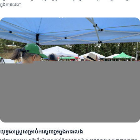
ក្នុងការលេង។
យុទ្ធសាស្ត្រសម្រាប់ការចូលរួមក្នុងការលេង