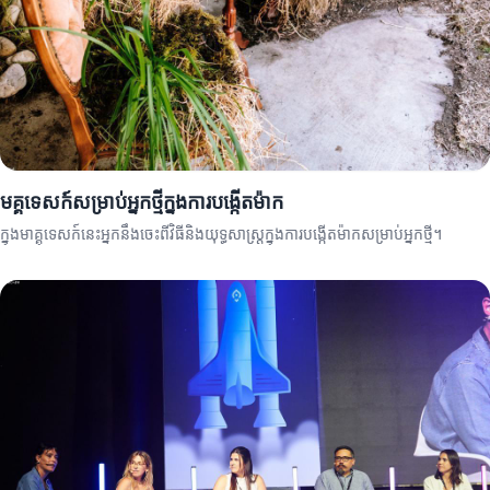
មគ្គុទេសក៍សម្រាប់អ្នកថ្មីក្នុងការបង្កើតម៉ាក
ក្នុងមាគ្គុទេសក៍នេះអ្នកនឹងចេះពីវិធីនិងយុទ្ធសាស្ត្រក្នុងការបង្កើតម៉ាកសម្រាប់អ្នកថ្មី។