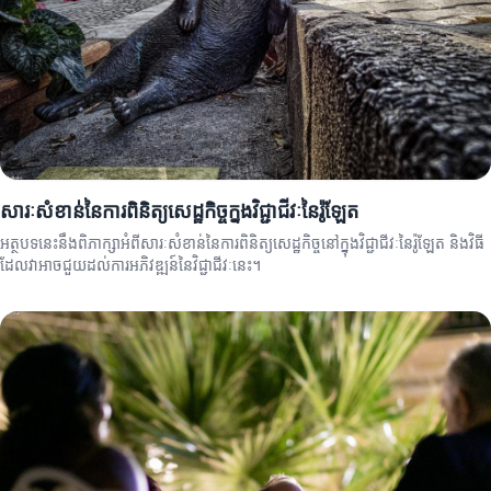
សារៈសំខាន់នៃការពិនិត្យសេដ្ឋកិច្ចក្នុងវិជ្ជាជីវៈនៃរ៉ូឡែត
អត្ថបទនេះនឹងពិភាក្សាអំពីសារៈសំខាន់នៃការពិនិត្យសេដ្ឋកិច្ចនៅក្នុងវិជ្ជាជីវៈនៃរ៉ូឡែត និងវិធី
ដែលវាអាចជួយដល់ការអភិវឌ្ឍន៍នៃវិជ្ជាជីវៈនេះ។