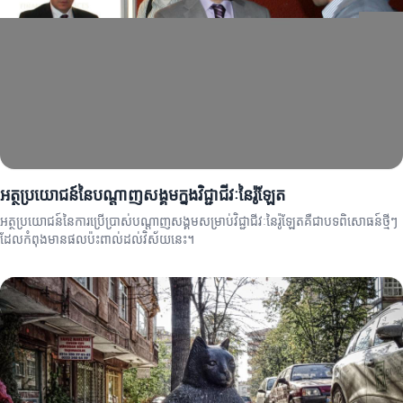
អត្ថប្រយោជន៍នៃបណ្តាញសង្គមក្នុងវិជ្ជាជីវៈនៃរ៉ូឡែត
អត្ថប្រយោជន៍នៃការប្រើប្រាស់បណ្តាញសង្គមសម្រាប់វិជ្ជាជីវៈនៃរ៉ូឡែតគឺជាបទពិសោធន៍ថ្មីៗ
ដែលកំពុងមានផលប៉ះពាល់ដល់វិស័យនេះ។