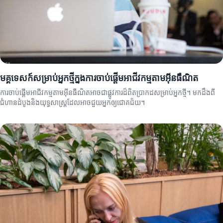
មគ្គុទេសក៍សម្រាប់អ្នកថ្មីក្នុងការចាប់ផ្តើមអាជីវកម្មតាមអ៊ីនធឺណិត
ការចាប់ផ្តើមអាជីវកម្មតាមអ៊ីនធឺណិតអាចជាផ្លូវការដ៏ពិតប្រាកដសម្រាប់អ្នកថ្មី។ មកដឹងពី
ជំហានដំបូងនិងយុទ្ធសាស្ត្រដែលអាចជួយអ្នកឲ្យជោគជ័យ។