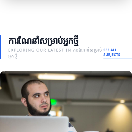
ការណែនាំសម្រាប់អ្នកថ្មី
EXPLORING OUR LATEST IN ការណែនាំសម្រាប់
SEE ALL
SUBJECTS
អ្នកថ្មី