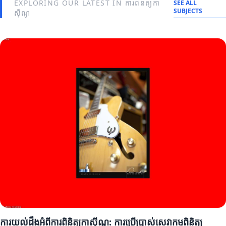
EXPLORING OUR LATEST IN ការ​ពិនិត្យ​កា
SEE ALL
SUBJECTS
ស៊ីណូ
ការយល់ដឹងអំពីការពិនិត្យកាស៊ីណូ: ការប្រើប្រាស់សេវាកម្មពិនិត្យ