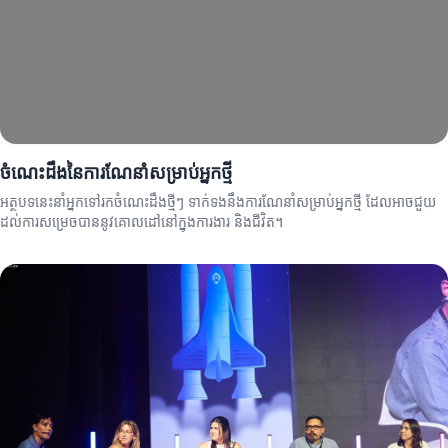
ចំណេះដឹងនៃការណែនាំសម្រាប់អ្នកថ្មី
អត្ថបទនេះនាំអ្នកទៅរកចំណេះដឹងថ្មីៗ ទាក់ទងនឹងការណែនាំសម្រាប់អ្នកថ្មី ដែលអាចជួយ
ដល់ការសម្រេចបាននូវគោលដៅនៅក្នុងការងារ និងជីវិត។