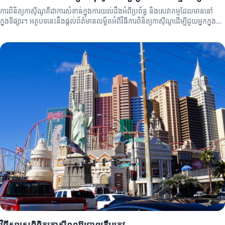
ការពិនិត្យកាស៊ីណូគឺជាការសំខាន់ក្នុងការយល់ដឹងអំពីប្រព័ន្ធ និងសេវាកម្មដែលមាននៅ
ក្នុងទីផ្សារ។ អត្ថបទនេះនឹងផ្តល់ព័ត៌មានលម្អិតអំពីវិធីការពិនិត្យកាស៊ីណូដើម្បីជួយអ្នកក្នុងការ
ជ្រើសរើស។