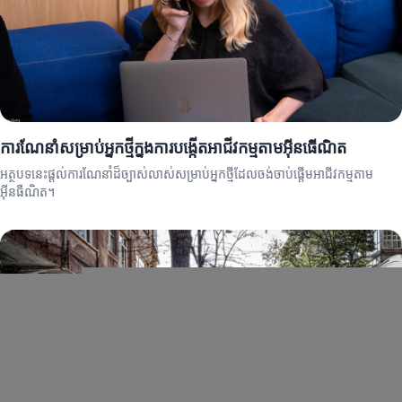
ការណែនាំសម្រាប់អ្នកថ្មីក្នុងការបង្កើតអាជីវកម្មតាមអ៊ីនធើណិត
អត្ថបទនេះផ្តល់ការណែនាំដ៏ច្បាស់លាស់សម្រាប់អ្នកថ្មីដែលចង់ចាប់ផ្តើមអាជីវកម្មតាម
អ៊ីនធឺណិត។