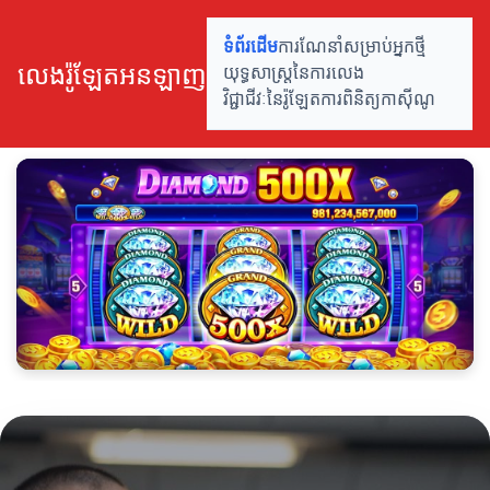
លេងរ៉ូឡែតអនឡាញ
ទំព័រដើម
ការណែនាំសម្រាប់អ្នកថ្មី
លេងរ៉ូឡែតអនឡាញ
យុទ្ធសាស្ត្រនៃការលេង
វិជ្ជាជីវៈនៃរ៉ូឡែត
ការ​ពិនិត្យ​កាស៊ីណូ