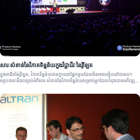
សារៈសំខាន់នៃវិភាគទិន្នន័យក្នុងវិជ្ជាជីវៈនៃរ៉ូឡែត
ក្នុងអាជីពនៃរ៉ូឡែត, វិភាគទិន្នន័យបានក្លាយជាផ្នែកមួយដែលមិនអាចអន្ថិបដៅបានទេ។
អត្ថបទនេះនឹងពន្យល់អំពីសារៈសំខាន់នៃ​វិភាគទិន្នន័យសម្រាប់អ្នកដែលកំពុងបានអភិវឌ្ឍន៍
វិជ្ជាជីវៈរបស់ខ្លួន។