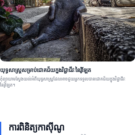
យុទ្ធសាស្ត្រសម្រាប់ជោគជ័យក្នុងវិជ្ជាជីវៈនៃរ៉ូឡែត
កុំព្យាយាមស្វែងយល់អំពីយុទ្ធសាស្ត្រដែលអាចជួយអ្នកទទួលបានជោគជ័យក្នុងវិជ្ជាជីវៈ
នៃរ៉ូឡែត។
ការ​ពិនិត្យ​កាស៊ីណូ