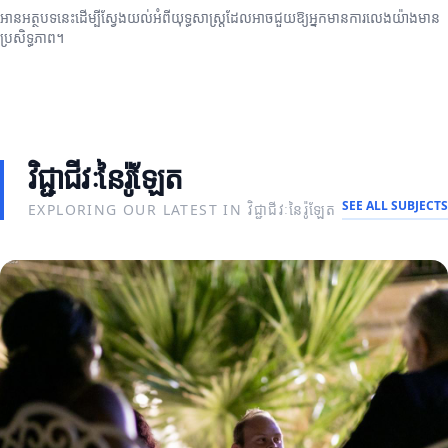
អានអត្ថបទនេះដើម្បីស្វែងយល់អំពីយុទ្ធសាស្ត្រដែលអាចជួយឱ្យអ្នកមានការលេងយ៉ាងមាន
ប្រសិទ្ធភាព។
វិជ្ជាជីវៈនៃរ៉ូឡែត
SEE ALL SUBJECTS
EXPLORING OUR LATEST IN វិជ្ជាជីវៈនៃរ៉ូឡែត