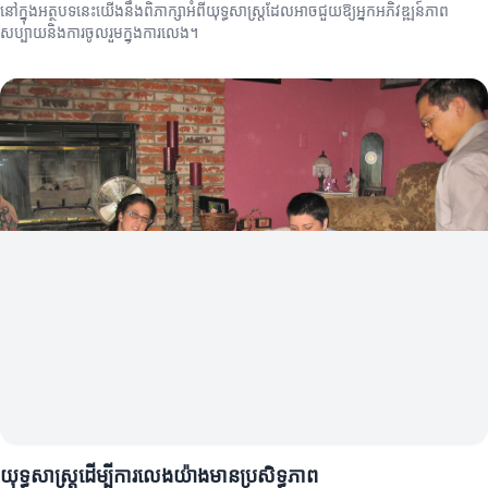
នៅក្នុងអត្ថបទនេះយើងនឹងពិភាក្សាអំពីយុទ្ធសាស្ត្រដែលអាចជួយឱ្យអ្នកអភិវឌ្ឍន៍ភាព
សប្បាយនិងការចូលរួមក្នុងការលេង។
យុទ្ធសាស្ត្រដើម្បីការលេងយ៉ាងមានប្រសិទ្ធភាព