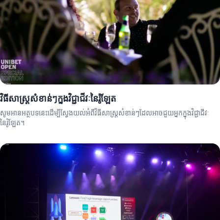
វិធីសាស្ត្រសំខាន់ៗក្នុងវិជ្ជាជីវៈនៃរ៉ូឡែត
សូមអានអត្ថបទនេះដើម្បីស្វែងយល់អំពីវិធីសាស្ត្រសំខាន់ៗដែលអាចជួយអ្នកក្នុងវិជ្ជាជីវៈ
នៃរ៉ូឡែត។