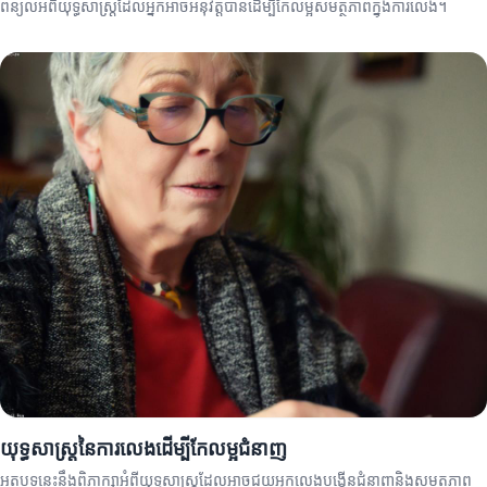
ពន្យល់អំពីយុទ្ធសាស្ត្រដែលអ្នកអាចអនុវត្តបានដើម្បីកែលម្អសមត្ថភាពក្នុងការលេង។
យុទ្ធសាស្ត្រនៃការលេងដើម្បីកែលម្អជំនាញ
អត្ថបទនេះនឹងពិភាក្សាអំពីយុទ្ធសាស្ត្រដែលអាចជួយអ្នកលេងបង្កើនជំនាញនិងសមត្ថភាព