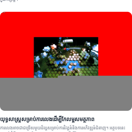
យុទ្ធសាស្ត្រសម្រាប់ការលេងដើម្បីកែលម្អសមត្ថភាព
ការលេងអាចជាជម្រើសមួយដ៏ល្អសម្រាប់ការវិវត្តន៍និងការអភិវឌ្ឍន៍ជំនាញ។ អត្ថបទនេះ